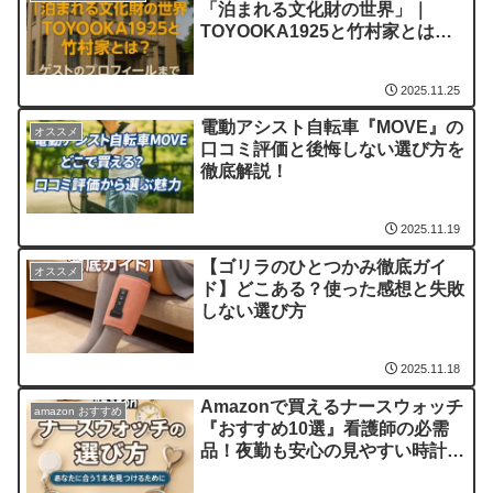
「泊まれる文化財の世界」｜
TOYOOKA1925と竹村家とは？
ゲストのプロフィールまで徹底解
説
2025.11.25
電動アシスト自転車『MOVE』の
オススメ
口コミ評価と後悔しない選び方を
徹底解説！
2025.11.19
【ゴリラのひとつかみ徹底ガイ
オススメ
ド】どこある？使った感想と失敗
しない選び方
2025.11.18
Amazonで買えるナースウォッチ
amazon おすすめ
『おすすめ10選』看護師の必需
品！夜勤も安心の見やすい時計と
は？