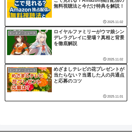
こで見れる？Amazon独占配信の
無料視聴法と今だけ特典を解説！
2025.11.02
ロイヤルファミリーがウマ娘シン
エンタメ・ニュース
デレラグレイに登場？真相と背景
を徹底解説
2025.11.02
めざましテレビの花プレゼントが
エンタメ・ニュース
当たらない？当選した人の共通点
と応募のコツ
2025.11.01