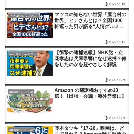
2025.11.13
マツコの知らない世界「屋台村の
マツコの知らない世界
世界」ヒデさんとは？全国1000
軒巡った男が語る“人情グルメ
旅”の魅力
2025.11.11
【衝撃の逮捕速報】NHK党・立
エンタメ・ニュース
花孝志は兵庫県警になぜ逮捕？何
をしたのかを超やさしく解説
2025.11.09
Amazon の翻訳機おすすめ10
amazon おすすめ
選！【出張・会議・海外営業に】
2025.11.03
藤本タツキ『17-26』映画は、ど
amazon おすすめ