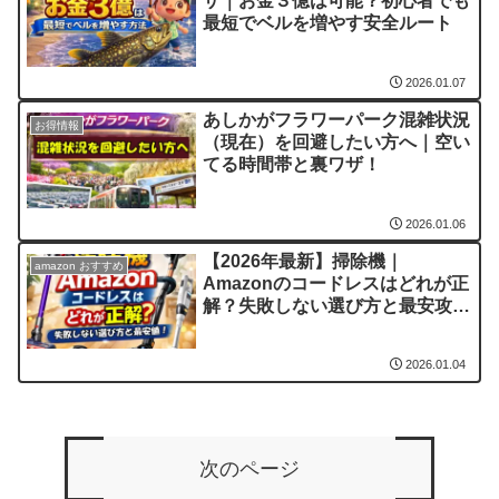
ザ｜お金３億は可能？初心者でも
最短でベルを増やす安全ルート
2026.01.07
あしかがフラワーパーク混雑状況
お得情報
（現在）を回避したい方へ｜空い
てる時間帯と裏ワザ！
2026.01.06
【2026年最新】掃除機｜
amazon おすすめ
Amazonのコードレスはどれが正
解？失敗しない選び方と最安攻
略！
2026.01.04
次のページ