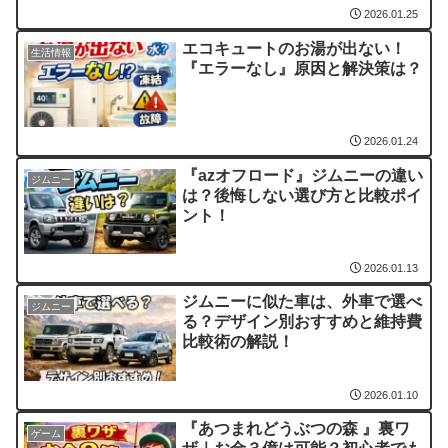
2026.01.25
エコキュートのお湯が出ない！
生活情報
『エラーなし』原因と解決策は？
2026.01.24
『azオフロード』ジムニーの違い
ジムニー
は？後悔しない選び方と比較ポイ
ント！
2026.01.13
ジムニーに似た車は、外車で選べ
ジムニー
る？デザイン別おすすめと維持費
比較術の解説！
2026.01.10
『あつまれどうぶつの森 』裏ワ
ゲーム