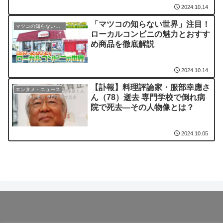
2024.10.14
「マツコの知らない世界」注目！
マツコの知らない世界
ローカルコンビニの魅力とおすす
め商品を徹底解説
2024.10.14
【訃報】料理評論家・服部幸應さ
エンタメ・ニュース
ん（78）逝去 専門学校で倒れ病
院で死去—その人物像とは？
2024.10.05