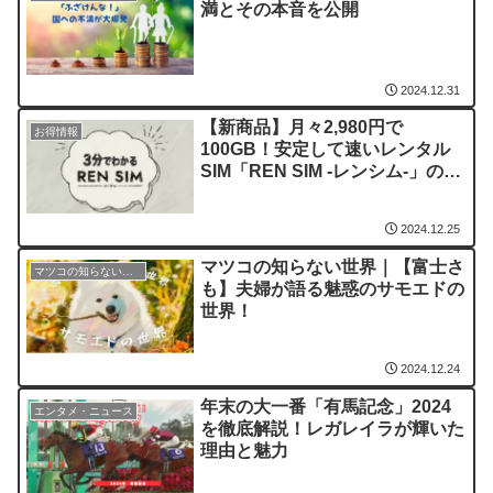
満とその本音を公開
2024.12.31
【新商品】月々2,980円で
お得情報
100GB！安定して速いレンタル
SIM「REN SIM -レンシム-」の魅
力
2024.12.25
マツコの知らない世界｜【富士さ
マツコの知らない世界
も】夫婦が語る魅惑のサモエドの
世界！
2024.12.24
年末の大一番「有馬記念」2024
エンタメ・ニュース
を徹底解説！レガレイラが輝いた
理由と魅力