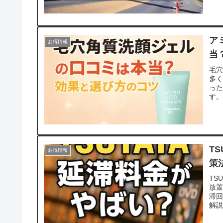
の
を
よ
方々
ア
ま
お得情報
司
当
じ
毛
多
った
す
の
ル
ン
ザ
ま
T
る
お得情報
や
策
す
TS
放
滞
解