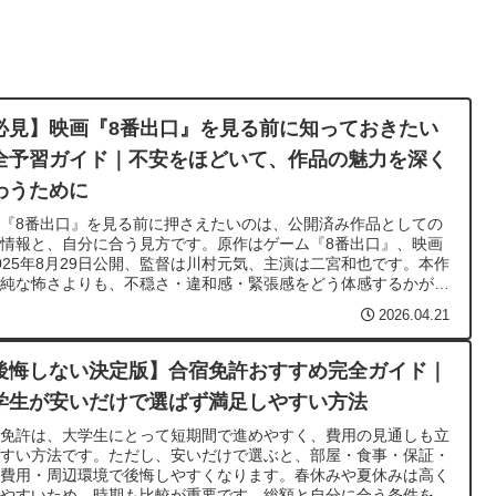
必見】映画『8番出口』を見る前に知っておきたい
全予習ガイド｜不安をほどいて、作品の魅力を深く
わうために
『8番出口』を見る前に押さえたいのは、公開済み作品としての
情報と、自分に合う見方です。原作はゲーム『8番出口』、映画
025年8月29日公開、監督は川村元気、主演は二宮和也です。本作
単純な怖さよりも、不穏さ・違和感・緊張感をどう体感するかが印
に残りやすい作品です。説明より体感重視で受け取り方に幅がある
2026.04.21
め、異変や空気感に注目すると楽しみやすくなります。
後悔しない決定版】合宿免許おすすめ完全ガイド｜
学生が安いだけで選ばず満足しやすい方法
宿免許は、大学生にとって短期間で進めやすく、費用の見通しも立
やすい方法です。ただし、安いだけで選ぶと、部屋・食事・保証・
途費用・周辺環境で後悔しやすくなります。春休みや夏休みは高く
りやすいため、時期も比較が重要です。総額と自分に合う条件を見