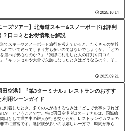
備が成功の鍵です。
2025.10.14
ニーズツアー】北海道スキー&スノーボードは評判
う？口コミとお得情報を解説
海道でスキーやスノーボード旅行を考えていると、たくさんの情報
あふれていて迷ってしまう方も多いのではないでしょうか。「どの
社を選べば安心なのか？」「実際に利用した人の評判や口コミ
？」「キャンセルや大雪で欠航になったときはどうなるの？」そん
問や不安を抱えている方に向けて、この記事では ニーズツアー
道 スキー & スノーボード を徹底的に解説していきます。
2025.09.21
羽田空港】『第3ターミナル』レストランのおすす
と利用シーンガイド
港に到着したとき、多くの人が抱える悩みは「どこで食事を取れば
のか」ということです。特に羽田空港 第3ターミナルは、国際線
玄関口として世界中の旅人が行き交うため、レストランやカフェの
も非常に豊富です。選択肢が多いのは嬉しい一方で、時間が限られ
中でベストな一軒を選ぶのはなかなか難しいですよね。旅行や出張