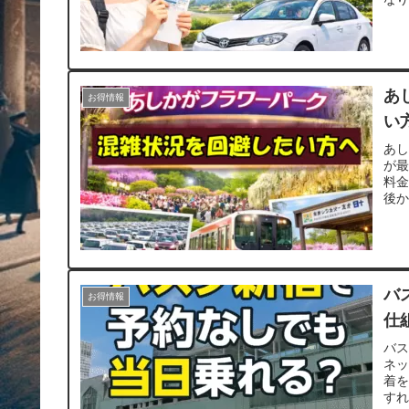
な
ま
あ
お得情報
い
あ
が最
料
後か
策。
バ
お得情報
仕
バ
ネッ
着
す