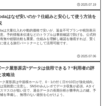
2025.07.19
godaはなぜ安いのか？仕組みと安心して使う方法を
説
odaは大量仕入れや動的価格で安いが、返金不可プランや税別表示
注意。予約情報未伝達などのトラブルは事前確認で防げる。公式特
の有無や総額比較も重要。仕組みを理解し確認を徹底すれば、賢く
得に使える旅行パートナーとして活用可能です。
2025.07.06
パーク屋形原店“データは信用できる？”利用者の評
と攻略法
ーク屋形原は中規模ホールで、0・1の付く日や10日が強化傾向。
は混雑度に注意し、SNSやみんレポでデータ収集が必須。Aタイ
やスマスロが狙い目で、過去データの長期分析が勝率向上の鍵。予
候補を準備し、無理のない遊技を心がけよう。