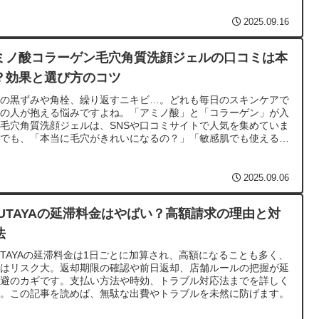
前にしっかり腹ごしらえをしたい方、子ども連れで安心できる場所
探している方、早朝や深夜でも食事が必要な方。それぞれの状況に
2025.09.16
って「正解」となるレストランは変わります。本記事では、そんな
に向けて羽田空港 第3ターミナルのレストラン事情を徹底解説し
ミノ酸コラーゲン毛穴角質洗顔ジェルの口コミは本
す。定番の人気ランキングから、子連れ対応、早朝利用、和食や寿
、さらにはテイクアウトや混雑回避の裏ワザまで、利用シーンに応
？効果と選び方のコツ
て最適な選択肢をご案内します。
穴の黒ずみや角栓、繰り返すニキビ…。どれも毎日のスキンケアで
くの人が抱える悩みですよね。「アミノ酸」と「コラーゲン」が入
毛穴角質洗顔ジェルは、SNSや口コミサイトで人気を集めていま
。でも、「本当に毛穴がきれいになるの？」「敏感肌でも使える
？」と、半信半疑の方も多いのではないでしょうか。この洗顔ジェ
は、アミノ酸系のやさしい洗浄成分で汚れを落としつつ、コラーゲ
でうるおいを守ることを目的としています。毛穴の黒ずみや角質の
2025.09.06
ラつきに悩んでいる人にとっては、心強い味方になる可能性があり
す。ただし、化粧品は肌質や生活習慣によって合う・合わないがあ
SUTAYAの延滞料金はやばい？高額請求の理由と対
のも事実です。そこで本記事では、実際の口コミ評価や効果、年代
肌質ごとの使い方、さらに選び方や購入法まで徹底的に解説しま
法
。
UTAYAの延滞料金は1日ごとに加算され、高額になることも多く、
置はリスク大。返却期限の確認や前日返却、店舗ルールの把握が延
回避のカギです。支払い方法や時効、トラブル対応法までを詳しく
説。この記事を読めば、無駄な出費やトラブルを未然に防げます。