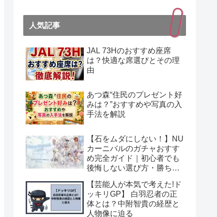
人気記事
JAL 73Hのおすすめ座席
は？快適な席選びとその理
由
あつ森“住民のプレゼント好
みは？”おすすめや写真の入
手法を解説
【石をムダにしない！】NU
カーニバルのガチャおすす
め完全ガイド｜初心者でも
後悔しない選び方・勝ちパ
ターン！
【芸能人が本気で考えた!ド
ッキリGP】 白羽忍者の正
体とは？中附智貴の経歴と
人物像に迫る