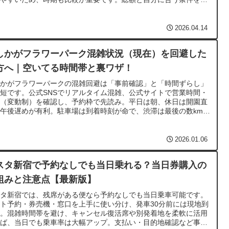
がら選ぶことが、満足しやすいおすすめの合宿免許選びにつながり
す。
2026.04.14
しかがフラワーパーク混雑状況（現在）を回避した
方へ｜空いてる時間帯と裏ワザ！
しかがフラワーパークの混雑回避は「事前確認」と「時間ずらし」
短です。公式SNSでリアルタイム混雑、公式サイトで営業時間・
金（変動制）を確認し、予約枠で先読み。平日は朝、休日は開園直
午後遅めが有利。駐車場は到着時刻が命で、渋滞は最後の数km対
電車は駅徒歩3分が強み。園内は逆回り＋再訪で撮影待ち削減。
2026.01.06
スタ新宿で予約なしでも当日乗れる？当日券購入の
組みと注意点【最新版】
スタ新宿では、残席がある便なら予約なしでも当日乗車可能です。
ト予約・券売機・窓口を上手に使い分け、発車30分前には現地到
を。混雑時間帯を避け、キャンセル復活席や別発着地を柔軟に活用
れば、当日でも乗車率は大幅アップ。支払い・目的地確認など事前