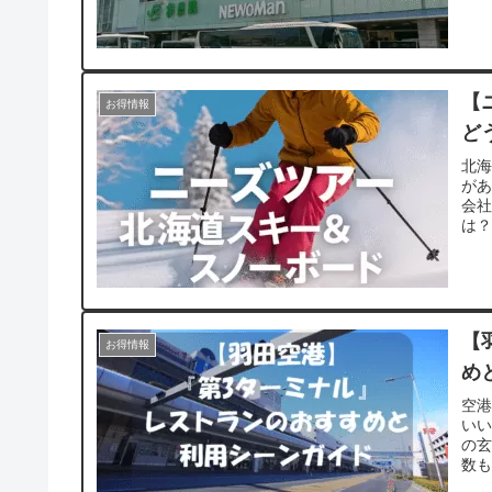
準
【
お得情報
ど
北
が
会
は
な疑
北海
【
お得情報
め
空
いい
の
数
た