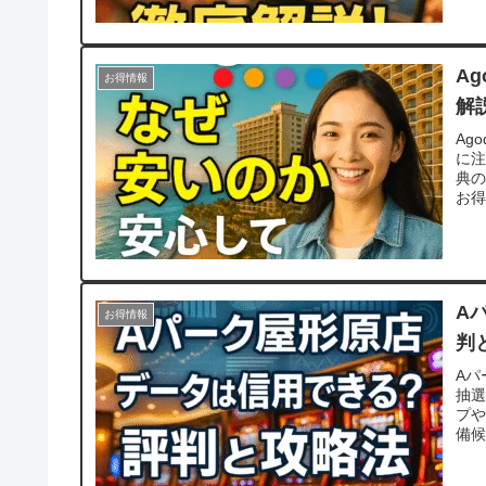
A
お得情報
解
Ag
に
典
お
A
お得情報
判
Aパ
抽選
プ
備