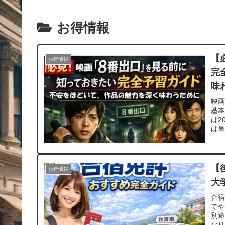
お得情報
【
お得情報
完
味
映画
基本
は2
は
象
た
【
お得情報
大
合
て
別
な