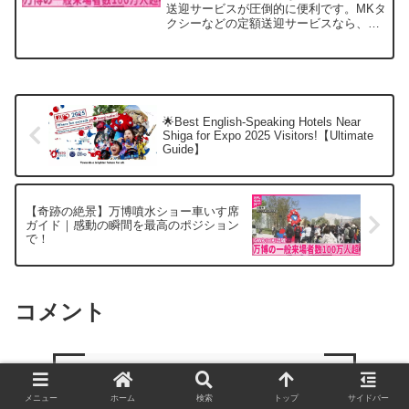
送迎サービスが圧倒的に便利です。MKタ
クシーなどの定額送迎サービスなら、自
宅やホテルから乗り換えなしで万博会場
に直行できます。乗り換えストレスな
し・定額料金で安心・快適なプライベー
ト空間が魅力です。ぜひ、早めに公式サ
イトから予約して、万博を最高の思い出
にしましょう！
🌟Best English-Speaking Hotels Near
Shiga for Expo 2025 Visitors!【Ultimate
Guide】
【奇跡の絶景】万博噴水ショー車いす席
ガイド｜感動の瞬間を最高のポジション
で！
コメント
コメントを書き込む
メニュー
ホーム
検索
トップ
サイドバー