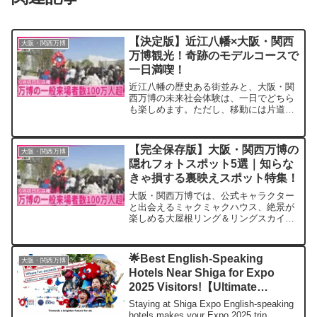
【決定版】近江八幡×大阪・関西
大阪・関西万博
万博観光！奇跡のモデルコースで
一日満喫！
近江八幡の歴史ある街並みと、大阪・関
西万博の未来社会体験は、一日でどちら
も楽しめます。ただし、移動には片道約1
時間半かかるため、効率よく回る計画が
重要です。観光モデルコースを参考にす
れば、近江八幡の散策と万博観光の両方
【完全保存版】大阪・関西万博の
大阪・関西万博
を充実させることができます。計画的な
隠れフォトスポット5選｜知らな
観光で、最高の思い出を作りましょう！
きゃ損する裏映えスポット特集！
大阪・関西万博では、公式キャラクター
と出会えるミャクミャクハウス、絶景が
楽しめる大屋根リング＆リングスカイウ
ォーク、幻想的なウォータープラザの噴
水ショー、未来技術に触れるスマートモ
ビリティ万博、発見が楽しい隠れアート
🌟Best English-Speaking
大阪・関西万博
が、特別なフォトスポットとして大注目
Hotels Near Shiga for Expo
です！
2025 Visitors!【Ultimate
Guide】
Staying at Shiga Expo English-speaking
hotels makes your Expo 2025 trip