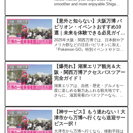
smoother and more enjoyable.Shiga
offers a peaceful environment while still
providing reasonable access to Expo
2025 Osaka.Choosing a hotel with
【意外と知らない】大阪万博 パ
大阪・関西万博
English-speaking staff ensures less
ビリオン・イベントおすすめ10
stress and more confidence during your
選｜未来を体験できる必見ガイ
stay.Book early to secure the best rooms
and fully enjoy your unforgettable Expo
ド！
2025年大阪・関西万博では、日本館やア
experience!
メリカ館などの注目パビリオンに加え、
『Pokémon GO』特別イベントやドロー
ンライトショーも開催。未来の循環型社
会、宇宙開発、サステナブルな暮らしを
体験できます。公式発表に基づくおすす
【爆売れ】湖東エリア観光＆大
大阪・関西万博
め10選を押さえれば、家族や友人と最高
阪・関西万博アクセスバスツアー
の思い出が作れます！
完全ガイド！
湖東エリアは、自然・歴史・グルメを一
度に楽しめる魅力あふれる観光地です。
さらに、滋賀発着のバスツアーなら、大
阪・夢洲の万博会場へのアクセスもスム
ーズです。「湖東エリア 万博 観光 バス
ツアー」を利用すれば、手間なく充実し
【神サービス】もう迷わない！大
大阪・関西万博
た旅を実現できます。次の休みは、思い
津市から万博へ行くなら送迎サー
出に残る最高の一日を作りに出かけませ
ビス一択！
んか？
大津市から万博へ行くなら、移動手段は