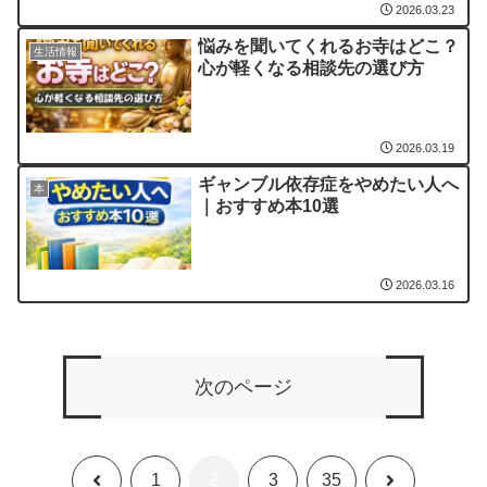
2026.03.23
悩みを聞いてくれるお寺はどこ？
生活情報
心が軽くなる相談先の選び方
2026.03.19
ギャンブル依存症をやめたい人へ
本
｜おすすめ本10選
2026.03.16
次のページ
2
前
次
1
3
35