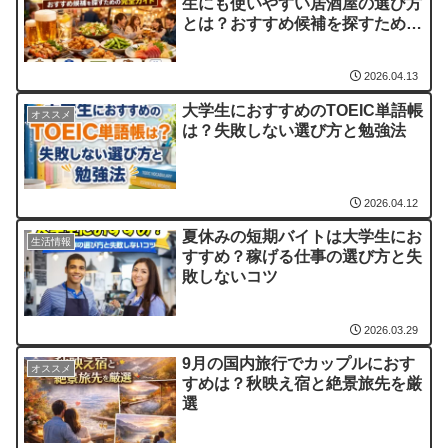
生にも使いやすい居酒屋の選び方
とは？おすすめ候補を探すための
完全ガイド
2026.04.13
大学生におすすめのTOEIC単語帳
オススメ
は？失敗しない選び方と勉強法
2026.04.12
夏休みの短期バイトは大学生にお
生活情報
すすめ？稼げる仕事の選び方と失
敗しないコツ
2026.03.29
9月の国内旅行でカップルにおす
オススメ
すめは？秋映え宿と絶景旅先を厳
選