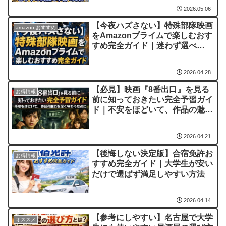
2026.05.06
【今夜ハズさない】特殊部隊映画
amazon おすすめ
をAmazonプライムで楽しむおす
すめ完全ガイド｜迷わず選べ
る“任務別”映画の見つけ方
2026.04.28
【必見】映画『8番出口』を見る
お得情報
前に知っておきたい完全予習ガイ
ド｜不安をほどいて、作品の魅力
を深く味わうために
2026.04.21
【後悔しない決定版】合宿免許お
お得情報
すすめ完全ガイド｜大学生が安い
だけで選ばず満足しやすい方法
2026.04.14
【参考にしやすい】名古屋で大学
オススメ