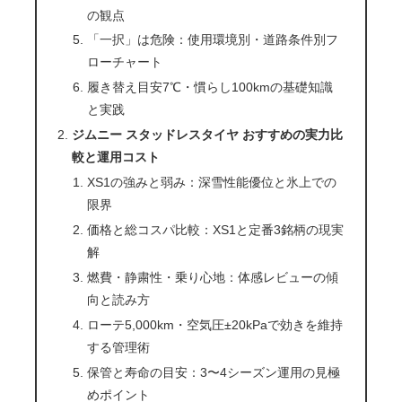
の観点
「一択」は危険：使用環境別・道路条件別フ
ローチャート
履き替え目安7℃・慣らし100kmの基礎知識
と実践
ジムニー スタッドレスタイヤ おすすめの実力比
較と運用コスト
XS1の強みと弱み：深雪性能優位と氷上での
限界
価格と総コスパ比較：XS1と定番3銘柄の現実
解
燃費・静粛性・乗り心地：体感レビューの傾
向と読み方
ローテ5,000km・空気圧±20kPaで効きを維持
する管理術
保管と寿命の目安：3〜4シーズン運用の見極
めポイント