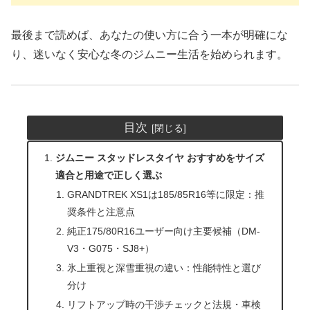
最後まで読めば、あなたの使い方に合う一本が明確にな
り、迷いなく安心な冬のジムニー生活を始められます。
目次
ジムニー スタッドレスタイヤ おすすめをサイズ
適合と用途で正しく選ぶ
GRANDTREK XS1は185/85R16等に限定：推
奨条件と注意点
純正175/80R16ユーザー向け主要候補（DM-
V3・G075・SJ8+）
氷上重視と深雪重視の違い：性能特性と選び
分け
リフトアップ時の干渉チェックと法規・車検