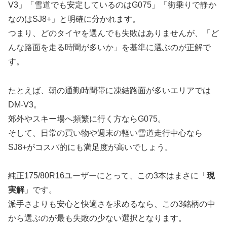
V3」「雪道でも安定しているのはG075」「街乗りで静か
なのはSJ8+」と明確に分かれます。
つまり、どのタイヤを選んでも失敗はありませんが、「ど
んな路面を走る時間が多いか」を基準に選ぶのが正解で
す。
たとえば、朝の通勤時間帯に凍結路面が多いエリアでは
DM-V3。
郊外やスキー場へ頻繁に行く方ならG075。
そして、日常の買い物や週末の軽い雪道走行中心なら
SJ8+がコスパ的にも満足度が高いでしょう。
純正175/80R16ユーザーにとって、この3本はまさに「
現
実解
」です。
派手さよりも安心と快適さを求めるなら、この3銘柄の中
から選ぶのが最も失敗の少ない選択となります。