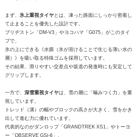
まず、
氷上重視タイヤ
とは、凍った路面にしっかり密着し
て止まることを優先した設計です。
ブリヂストン「DM-V3」やヨコハマ「G075」がこのタイ
プで、
氷の上にできる《水膜（氷が溶けることで生じる薄い水の
層）》を吸い取る特殊ゴムを採用しています。
その結果、滑りやすい交差点や坂道の発進時にも安定して
グリップします。
一方で、
深雪重視タイヤ
は、雪の層に「噛みつく力」を重
視しています。
トレッド（溝）の幅やブロックの高さが大きく、雪をかき
出して進む力に優れています。
代表的なのがダンロップ「GRANDTREK XS1」やトーヨ
ー「OBSERVE GSi-6」。