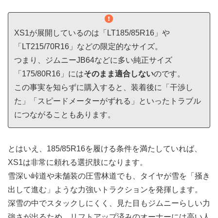
XS1が展開しているのは「LT185/85R16」や
「LT215/70R16」などの限定的なサイズ。
つまり、ジムニーJB64などに多い純正サイズ
「175/80R16」には
そのまま適合しない
のです。
この事実を知らずに購入すると、装着後に「干渉し
た」「スピードメーターがずれる」といったトラブル
につながることもあります。
とはいえ、185/85R16を履ける条件を満たしていれば、
XS1は非常に頼れる選択肢になります。
雪深い峠道や未舗装の圧雪林道でも、タイヤが雪を「掻き
出して進む」ような力強いトラクションを発揮します。
深雪の中でスタックしにくく、見た目もジムニーらしい力
強さが出るため、リフトアップ済みのオーナーには高い人