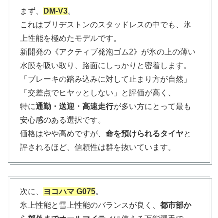
まず、
DM-V3
。
これはブリヂストンのスタッドレスの中でも、氷
上性能を極めたモデルです。
新開発の《アクティブ発泡ゴム2》が氷の上の薄い
水膜を吸い取り、路面にしっかりと密着します。
「ブレーキの踏み込みに対して止まり方が自然」
「交差点でヒヤッとしない」と評価が高く、
特に
通勤・送迎・高速走行
が多い方にとって最も
安心感のある選択です。
価格はやや高めですが、
命を預けられるタイヤ
と
評されるほど、信頼性は群を抜いています。
次に、
ヨコハマ G075
。
氷上性能と雪上性能のバランスが良く、
都市部か