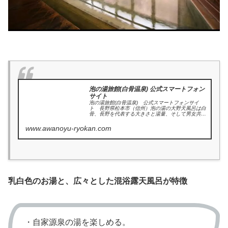
泡の湯旅館(白骨温泉) 公式スマートフォン
サイト
泡の湯旅館(白骨温泉) 公式スマートフォンサイ
ト 長野県松本市（信州）泡の湯の大野天風呂は白
骨、長野を代表する大きさと湯量、そして男女共用
大野天風呂でにごり湯。まさに秘湯です。上高地な
どへの観光、宿泊、日帰り温泉をお楽しみくださ
www.awanoyu-ryokan.com
い。
乳白色のお湯と、広々とした混浴露天風呂が特徴
・自家源泉の湯を楽しめる。