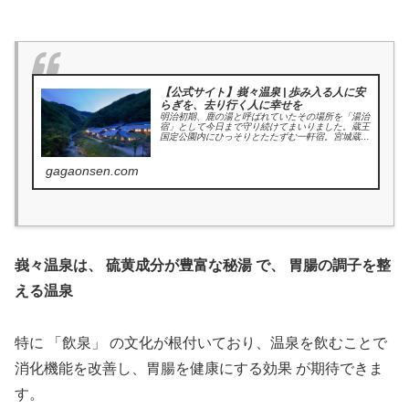
【公式サイト】峩々温泉 | 歩み入る人に安
らぎを、去り行く人に幸せを
明治初期、鹿の湯と呼ばれていたその場所を「湯治
宿」として今日まで守り続けてまいりました。蔵王
国定公園内にひっそりとたたずむ一軒宿。宮城蔵王
の四季の中で流れる上質な時間を、源泉100％（効
能；胃腸病・美肌）の天然温泉と高原野菜中心のお
料理でお...
gagaonsen.com
峩々温泉は、 硫黄成分が豊富な秘湯 で、 胃腸の調子を整
える温泉
特に 「飲泉」 の文化が根付いており、温泉を飲むことで
消化機能を改善し、胃腸を健康にする効果 が期待できま
す。