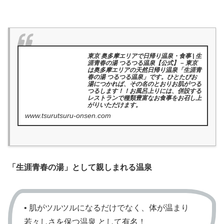
東京 奥多摩エリアで日帰り温泉・食事 | 生
涯青春の湯 つるつる温泉【公式】 – 東京
は奥多摩エリアの天然日帰り温泉「生涯青
春の湯 つるつる温泉」です。ひとたびお
湯につかれば、その名のとおりお肌がつる
つるします！！お風呂上りには、併設する
レストランで種類豊富なお食事をお召し上
がりいただけます。
www.tsurutsuru-onsen.com
「生涯青春の湯」として親しまれる温泉
• 肌がツルツルになるだけでなく、体が温まり
若々しさを保つ温泉 として有名！