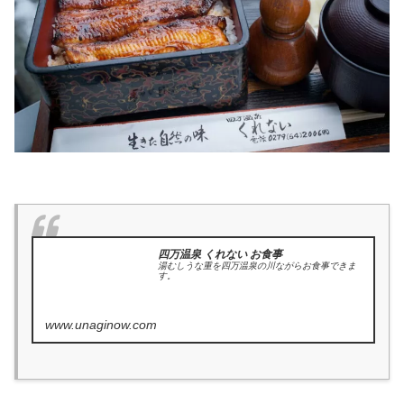
四万温泉 くれない お食事
湯むしうな重を四万温泉の川ながらお食事できま
す。
www.unaginow.com