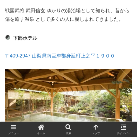
戦国武将 武田信玄 ゆかりの湯治場として知られ、昔から
傷を癒す温泉 として多くの人に親しまれてきました。
下部ホテル
〒409-2947 山梨県南巨摩郡身延町上之平１９００
メニュー
ホーム
検索
トップ
サイドバー