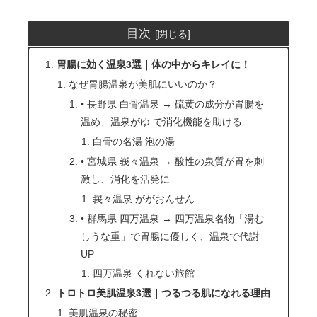
目次
胃腸に効く温泉3選｜体の中からキレイに！
なぜ胃腸温泉が美肌にいいのか？
• 長野県 白骨温泉 → 硫黄の成分が胃腸を
温め、温泉がゆ で消化機能を助ける
白骨の名湯 泡の湯
• 宮城県 峩々温泉 → 酸性の泉質が胃を刺
激し、消化を活発に
峩々温泉 ががおんせん
• 群馬県 四万温泉 → 四万温泉名物「湯む
しうな重」で胃腸に優しく、温泉で代謝
UP
四万温泉 くれない旅館
トロトロ美肌温泉3選｜つるつる肌になれる理由
美肌温泉の秘密