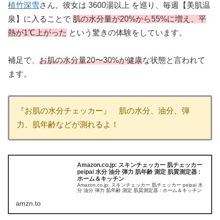
植竹深雪
さん。彼女は 3600湯以上 を巡り、毎週【美肌温
泉】に入ることで
肌の水分量が20%から55%に増え、平
熱が1℃上がった
という驚きの体験をしています。
補足で、
お肌の水分量20〜30%が健康
な状態と言われて
ます。
『お肌の水分チェッカー』 肌の水分、油分、弾
力、肌年齢などが測れるよ！
Amazon.co.jp: スキンチェッカー 肌チェッカー
peipai 水分 油分 弾力 肌年齢 測定 肌質測定器 :
ホーム＆キッチン
Amazon.co.jp: スキンチェッカー 肌チェッカー peipai 水
分 油分 弾力 肌年齢 測定 肌質測定器 : ホーム＆キッチン
amzn.to