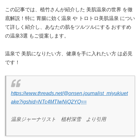
この記事では、植竹さんが紹介した 美肌温泉の世界 を徹
底解説！特に 胃腸に効く温泉 や トロトロ美肌温泉 につい
て詳しく紹介し、あなたの肌をツルツルにする おすすめ
の温泉3選 もご提案します。
温泉で 美肌になりたい方、健康を手に入れたい方 は必見
です！
https://www.threads.net/@onsen.journalist_miyukiuet
ake?igshid=NTc4MTIwNjQ2YQ==
温泉ジャーナリスト 植村深雪 より引用