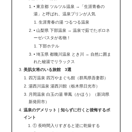
• 東京都 ツルツル温泉 →「生涯青春の
湯」と呼ばれ、温泉プリンが人気
生涯青春の湯 つるつる温泉
• 山梨県 下部温泉 → 温泉で茹でたボロネ
ーゼパスタが名物！
下部ホテル
• 埼玉県 都幾川温泉 とき川 → 自然に囲ま
れた秘湯でリラックス
美肌女将のいる旅館 3選
四万温泉 四万やまぐち館（群馬県吾妻郡）
湯西川温泉 湯西川館（栃木県日光市）
月岡温泉 白玉の湯 華鳳（かほう）（新潟県
新発田市）
温泉のデメリット｜知らずに行くと後悔するポ
イント
① 長時間入りすぎると逆に乾燥する