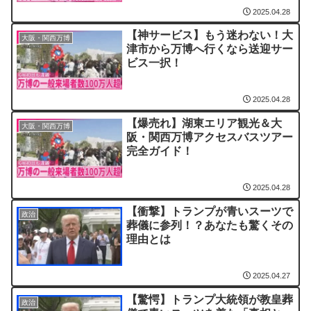
2025.04.28
【神サービス】もう迷わない！大
大阪・関西万博
津市から万博へ行くなら送迎サー
ビス一択！
2025.04.28
【爆売れ】湖東エリア観光＆大
大阪・関西万博
阪・関西万博アクセスバスツアー
完全ガイド！
2025.04.28
【衝撃】トランプが青いスーツで
政治
葬儀に参列！？あなたも驚くその
理由とは
2025.04.27
【驚愕】トランプ大統領が教皇葬
政治