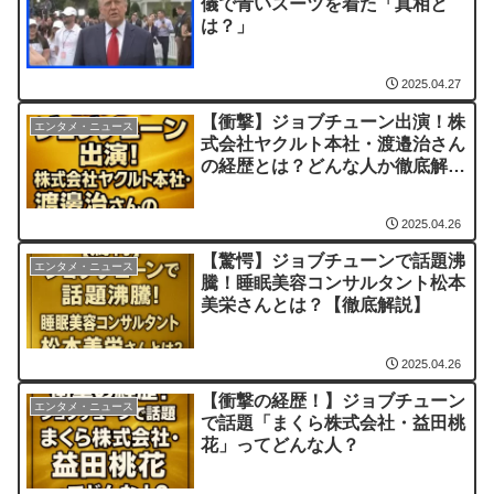
儀で青いスーツを着た「真相と
は？」
2025.04.27
【衝撃】ジョブチューン出演！株
エンタメ・ニュース
式会社ヤクルト本社・渡邉治さん
の経歴とは？どんな人か徹底解
説！
2025.04.26
【驚愕】ジョブチューンで話題沸
エンタメ・ニュース
騰！睡眠美容コンサルタント松本
美栄さんとは？【徹底解説】
2025.04.26
【衝撃の経歴！】ジョブチューン
エンタメ・ニュース
で話題「まくら株式会社・益田桃
花」ってどんな人？