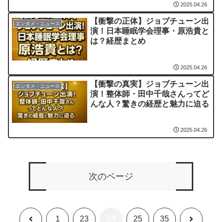
2025.04.26
【衝撃の正体】ジョブチューン出
エンタメ・ニュース
演！日本睡眠学会理事・原浩貴と
は？経歴まとめ
2025.04.26
【衝撃の真実】ジョブチューン出
エンタメ・ニュース
演！整体師・田中千哉さんってど
んな人？驚きの経歴と魅力に迫る
2025.04.26
次のページ
24
前
次
1
23
25
35