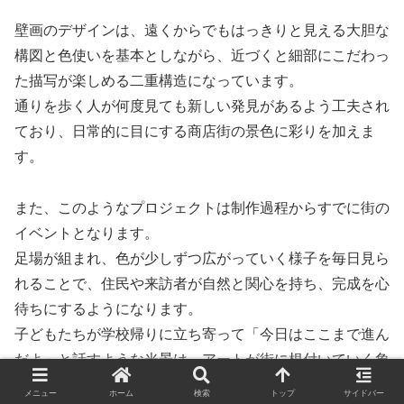
壁画のデザインは、遠くからでもはっきりと見える大胆な
構図と色使いを基本としながら、近づくと細部にこだわっ
た描写が楽しめる二重構造になっています。
通りを歩く人が何度見ても新しい発見があるよう工夫され
ており、日常的に目にする商店街の景色に彩りを加えま
す。
また、このようなプロジェクトは制作過程からすでに街の
イベントとなります。
足場が組まれ、色が少しずつ広がっていく様子を毎日見ら
れることで、住民や来訪者が自然と関心を持ち、完成を心
待ちにするようになります。
子どもたちが学校帰りに立ち寄って「今日はここまで進ん
だよ」と話すような光景は、アートが街に根付いていく象
徴的な瞬間です。
メニュー
ホーム
検索
トップ
サイドバー