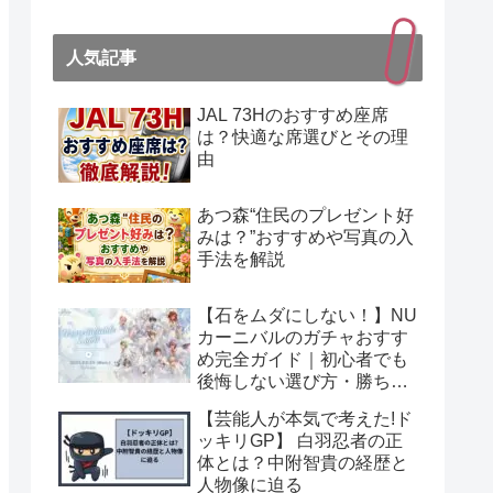
人気記事
JAL 73Hのおすすめ座席
は？快適な席選びとその理
由
あつ森“住民のプレゼント好
みは？”おすすめや写真の入
手法を解説
【石をムダにしない！】NU
カーニバルのガチャおすす
め完全ガイド｜初心者でも
後悔しない選び方・勝ちパ
ターン！
【芸能人が本気で考えた!ド
ッキリGP】 白羽忍者の正
体とは？中附智貴の経歴と
人物像に迫る