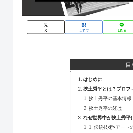
X
はてブ
LINE
目
はじめに
挾土秀平とは？プロフ
挾土秀平の基本情報
挾土秀平の経歴
なぜ世界中が挾土秀平
1. 伝統技術×アート