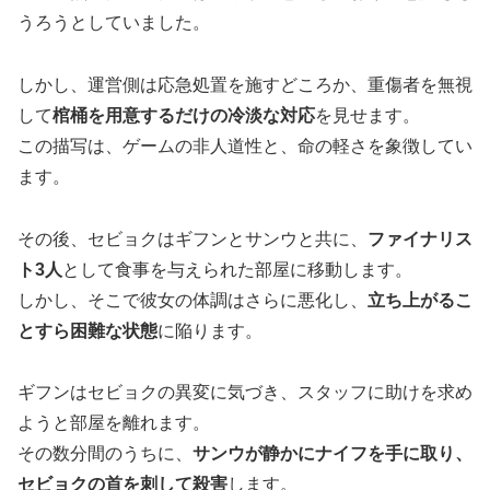
うろうとしていました。
しかし、運営側は応急処置を施すどころか、重傷者を無視
して
棺桶を用意するだけの冷淡な対応
を見せます。
この描写は、ゲームの非人道性と、命の軽さを象徴してい
ます。
その後、セビョクはギフンとサンウと共に、
ファイナリス
ト3人
として食事を与えられた部屋に移動します。
しかし、そこで彼女の体調はさらに悪化し、
立ち上がるこ
とすら困難な状態
に陥ります。
ギフンはセビョクの異変に気づき、スタッフに助けを求め
ようと部屋を離れます。
その数分間のうちに、
サンウが静かにナイフを手に取り、
セビョクの首を刺して殺害
します。