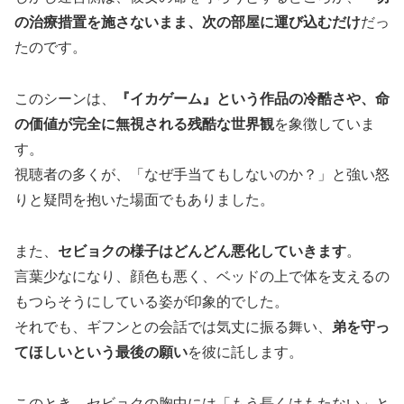
の治療措置を施さないまま、次の部屋に運び込むだけ
だっ
たのです。
このシーンは、
『イカゲーム』という作品の冷酷さや、命
の価値が完全に無視される残酷な世界観
を象徴していま
す。
視聴者の多くが、「なぜ手当てもしないのか？」と強い怒
りと疑問を抱いた場面でもありました。
また、
セビョクの様子はどんどん悪化していきます
。
言葉少なになり、顔色も悪く、ベッドの上で体を支えるの
もつらそうにしている姿が印象的でした。
それでも、ギフンとの会話では気丈に振る舞い、
弟を守っ
てほしいという最後の願い
を彼に託します。
このとき、セビョクの胸中には「もう長くはもたない」と