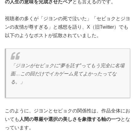
の人生の意味を完成させたペア
とも言えるのです。
視聴者の多くが「ジヨンの死で泣いた」「セビョクとジヨ
ンの友情が尊すぎる」と感想を語り、X（旧Twitter）でも
以下のようなポストが拡散されていました。
「ジヨンがセビョクに“夢を託す”ってもう完全に名場
面…この回だけでイカゲーム見てよかったってな
る。」
このように、ジヨンとセビョクの関係性は、作品全体にお
いても
人間の尊厳や選択の美しさを象徴する軸の一つ
とな
っています。