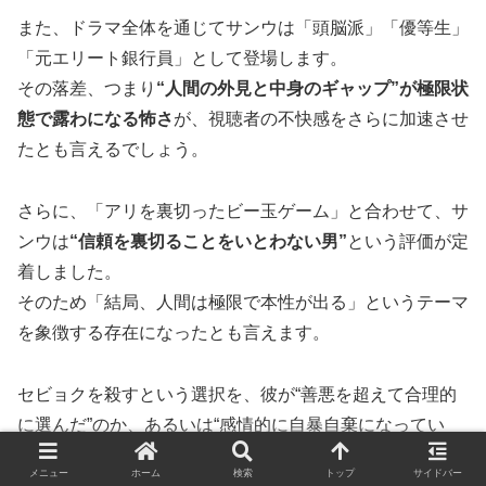
また、ドラマ全体を通じてサンウは「頭脳派」「優等生」
「元エリート銀行員」として登場します。
その落差、つまり
“人間の外見と中身のギャップ”が極限状
態で露わになる怖さ
が、視聴者の不快感をさらに加速させ
たとも言えるでしょう。
さらに、「アリを裏切ったビー玉ゲーム」と合わせて、サ
ンウは
“信頼を裏切ることをいとわない男”
という評価が定
着しました。
そのため「結局、人間は極限で本性が出る」というテーマ
を象徴する存在になったとも言えます。
セビョクを殺すという選択を、彼が“善悪を超えて合理的
に選んだ”のか、あるいは“感情的に自暴自棄になってい
た”のかは明言されていません。
メニュー
ホーム
検索
トップ
サイドバー
しかし、いずれにせよ彼のその一手が、視聴者の中に残し