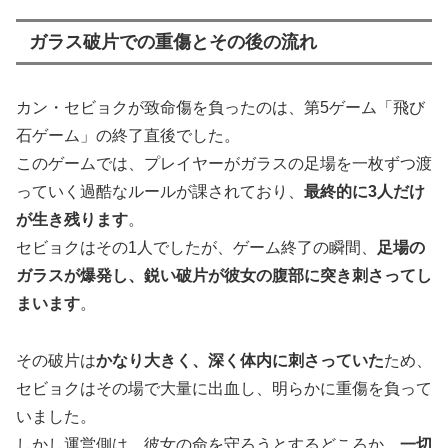
ガラス破片での重傷とその後の流れ
カン・セビョクが致命傷を負ったのは、第5ゲーム「飛び
石ゲーム」の終了直後でした。
このゲームでは、プレイヤーがガラスの足場を一枚ずつ渡
っていく過酷なルールが課されており、
最終的に3人だけ
が生き残ります
。
セビョクはその1人でしたが、ゲーム終了の瞬間、
足場の
ガラスが爆発し、鋭い破片が彼女の腹部に突き刺さってし
まいます
。
その破片は
かなり大きく、深く体内に刺さっていた
ため、
セビョクはその場で大量に出血し、明らかに重傷を負って
いました。
しかし運営側は、彼女の命を守ろうとするどころか、
一切