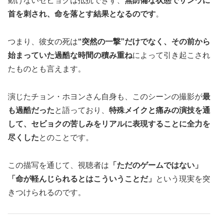
動けないセビョクは抵抗できず、
無防備な状態でサンウに
首を刺され、命を落とす結果となるのです
。
つまり、彼女の死は
“突然の一撃”だけでなく、その前から
始まっていた過酷な時間の積み重ね
によって引き起こされ
たものとも言えます。
演じたチョン・ホヨンさん自身も、このシーンの撮影が
最
も過酷だった
と語っており、
特殊メイクと痛みの演技を通
して、セビョクの苦しみをリアルに表現することに全力を
尽くした
とのことです。
この描写を通じて、視聴者は
「ただのゲームではない」
「命が軽んじられるとはこういうことだ」
という現実を突
きつけられるのです。