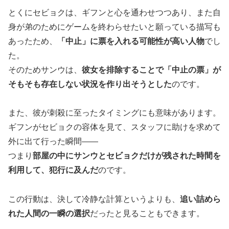
とくにセビョクは、ギフンと心を通わせつつあり、また自
身が弟のためにゲームを終わらせたいと願っている描写も
あったため、
「中止」に票を入れる可能性が高い人物
でし
た。
そのためサンウは、
彼女を排除することで「中止の票」が
そもそも存在しない状況を作り出そうとした
のです。
また、彼が刺殺に至ったタイミングにも意味があります。
ギフンがセビョクの容体を見て、スタッフに助けを求めて
外に出て行った瞬間――
つまり
部屋の中にサンウとセビョクだけが残された時間を
利用して、犯行に及んだ
のです。
この行動は、決して冷静な計算というよりも、
追い詰めら
れた人間の一瞬の選択
だったと見ることもできます。