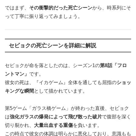
ではまず、
その衝撃的だった死亡シーン
から、時系列にそ
って丁寧に振り返ってみましょう。
セビョクの死亡シーンを詳細に解説
セビョクが命を落としたのは、シーズン1の
第8話「フロ
ントマン」
です。
彼女の死は、『イカゲーム』全体を通しても屈指の
ショッ
キングな瞬間
として描かれています。
第5ゲーム「ガラス橋ゲーム」が終わった直後、セビョク
は
強化ガラスの爆発によって飛び散った破片
で腹部を深く
切り裂かれ、
大量出血する重傷
を負います。
この時点で彼女の体調は明らかに悪化しており、意識もも