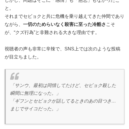
しかし、問題はそこに「感情」も「慈悲」もなかったこ
と。
それまでセビョクと共に危機を乗り越えてきた仲間であり
ながら、
一切のためらいなく殺害に至った冷酷さ
こそ
が、“クズ行為”と非難される大きな理由です。
視聴者の声も非常に辛辣で、SNS上では次のような投稿
が目立ちました。
「サンウ、最初は同情してたけど、セビョク殺した
瞬間に無理になった。」
「ギフンとセビョクが話してるときのあの目つき…
まじでサイコだった。」