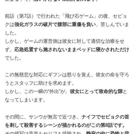
前話（第7話）で行われた「飛び石ゲーム」の後、セビョ
クは
強化ガラスの破片で腹部に重傷を負い
、苦しんでいま
した。
しかし、ゲームの運営側は彼女に対して適切な治療をせ
ず、
応急処置すら施されないままベッドに寝かされただけ
でした。
この無慈悲な対応にギフンは怒りを覚え、彼女の命を守ろ
うとスタッフに助けを求めます。
しかし、この一瞬の“外出”が、
彼女にとって致命的な隙
と
なってしまいます。
その間に、サンウが無言で近づき、
ナイフでセビョクの首
を刺して殺害するシーンが描かれるのがこの第8話です。
その描写は音楽もセリフも排除され、
静寂の中に恐怖と悲